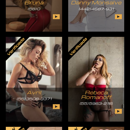
Bruna
Danny Monsalve
(58) 0
(442) 4687-931
Avril
Rebeca
Romanoff
(55) 3508-3371
(55) 5963-2116