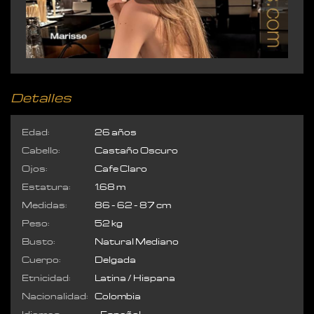
Detalles
Edad:
26 años
Cabello:
Castaño Oscuro
Ojos:
Cafe Claro
Estatura:
1.68 m
Medidas:
86 - 62 - 87 cm
Peso:
52 kg
Busto:
Natural Mediano
Cuerpo:
Delgada
Etnicidad:
Latina / Hispana
Nacionalidad:
Colombia