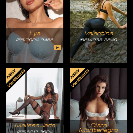
Lya
Valentina
(55) 7904-9486
(55) 4933-3849
Melissa Jade
Clara
Montenegro
(55) 6212-3604