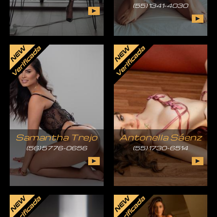
(55) 1341-4030
Samantha Trejo
Antonella Sáenz
(56) 5776-0656
(55) 1730-6514